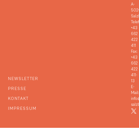
A-
502
Salz
Tele
+43
662
422
411
Fax:
+43
662
422
411-
NEWSLETTER
13
E-
PRESSE
Mail:
KONTAKT
info
salz
IMPRESSUM