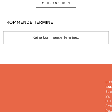
MEHR ANZEIGEN
KOMMENDE TERMINE
Keine kommende Termine...
LIT
SA
Stru
23,
H.C.
Art
Plat