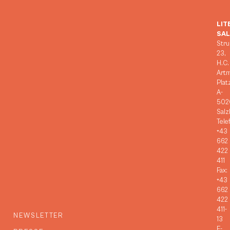
LIT
SA
Stru
23,
H.C.
Art
Plat
A-
502
Salz
Tele
+43
662
422
411
Fax:
+43
662
422
411-
NEWSLETTER
13
E-