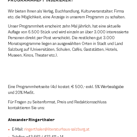
PROGRAMMHEFT INSERIEREN?
Wir bieten Ihnen als Verlag, Buchhandlung, Kulturveranstalter, Firma
etc. die Möglichkeit, eine Anzeige in unserem Programm zu schalten.
Unser Programmheft erscheint zehn Mal jährlich, hat eine aktuelle
Auflage von 6.500 Stück und wird einzeln an über 3.000 interessierte
Personen direkt per Post verschickt. Die restlichen gut 3.000
Monatsprogramme liegen an ausgewählten Orten in Stadt und Land
Salzburg auf (Universitäten, Schulen, Cafés, Gaststätten, Hotels,
Museen, Kinos, Theater etc.).
Eine Programmheftseite (4c) kostet: € 500,- exkl. 5% Werbeabgabe
und 20% MwSt.
Für Fragen zu Seitenformat, Preis und Redaktionsschluss
kontaktieren Sie uns:
Alexander Ringerthaler
E-Mail:
ringerthaler@literaturhaus-salzburg.at