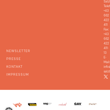
Salz
Tele
+43
662
422
411
Fax:
+43
662
422
411-
NEWSLETTER
13
E-
PRESSE
Mail:
KONTAKT
info
salz
IMPRESSUM