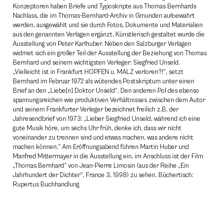
Konzeptoren haben Briefe und Typoskripte aus Thomas Bernhards
Nachlass, die im Thomas-Bernhard-Archiv in Gmunden aufbewahrt
werden, ausgewählt und sie durch Fotos, Dokumente und Materialien
aus den genannten Verlagen ergänzt. Künstlerisch gestaltet wurde die
Ausstellung von Peter Karlhuber. Neben den Salzburger Verlagen
widmet sich ein großer Teil der Ausstellung der Beziehung von Thomas
Bernhard und seinem wichtigsten Verleger: Siegfried Unseld.
„Vielleicht ist in Frankfurt HOPFEN u. MALZ verloren?!“, setzt
Bernhard im Februar 1972 als wütendes Postskriptum unter einen
Brief an den „Liebe[n] Doktor Unseld“. Den anderen Pol des ebenso
spannungsreichen wie produktiven Verhältnisses zwischen dem Autor
und seinem Frankfurter Verleger bezeichnet freilich z.B. der
Jahresendbrief von 1973: „Lieber Siegfried Unseld, während ich eine
gute Musik höre, um sechs Uhr früh, denke ich, dass wir nicht
voneinander zu trennen sind und etwas machen, was andere nicht
machen können.“ Am Eröffnungsabend führen Martin Huber und
Manfred Mittermayer in die Ausstellung ein, im Anschluss ist der Film
„Thomas Bernhard“ von Jean-Pierre Limosin (aus der Reihe „Ein
Jahrhundert der Dichter“, France 3, 1998) zu sehen. Büchertisch:
Rupertus Buchhandlung