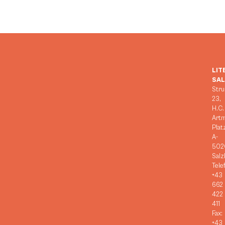
LIT
SA
Stru
23,
H.C.
Art
Plat
A-
502
Salz
Tele
+43
662
422
411
Fax:
+43