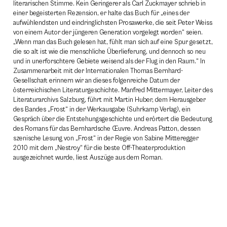
literarischen Stimme. Kein Geringerer als Carl Zuckmayer schrieb in
einer begeisterten Rezension, er halte das Buch für „eines der
aufwühlendsten und eindringlichsten Prosawerke, die seit Peter Weiss
von einem Autor der jüngeren Generation vorgelegt worden“ seien.
„Wenn man das Buch gelesen hat, fühlt man sich auf eine Spur gesetzt,
die so alt ist wie die menschliche Überlieferung, und dennoch so neu
und in unerforschtere Gebiete weisend als der Flug in den Raum.“ In
Zusammenarbeit mit der Internationalen Thomas Bernhard-
Gesellschaft erinnern wir an dieses folgenreiche Datum der
österreichischen Literaturgeschichte. Manfred Mittermayer, Leiter des
Literaturarchivs Salzburg, führt mit Martin Huber, dem Herausgeber
des Bandes „Frost“ in der Werkausgabe (Suhrkamp Verlag), ein
Gespräch über die Entstehungsgeschichte und erörtert die Bedeutung
des Romans für das Bernhardsche Œuvre. Andreas Patton, dessen
szenische Lesung von „Frost“ in der Regie von Sabine Mitteregger
2010 mit dem „Nestroy“ für die beste Off-Theaterproduktion
ausgezeichnet wurde, liest Auszüge aus dem Roman.