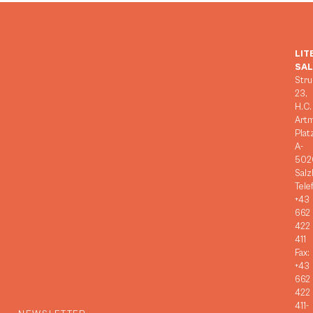
LIT
SA
Stru
23,
H.C.
Art
Plat
A-
502
Salz
Tele
+43
662
422
411
Fax:
+43
662
422
411-