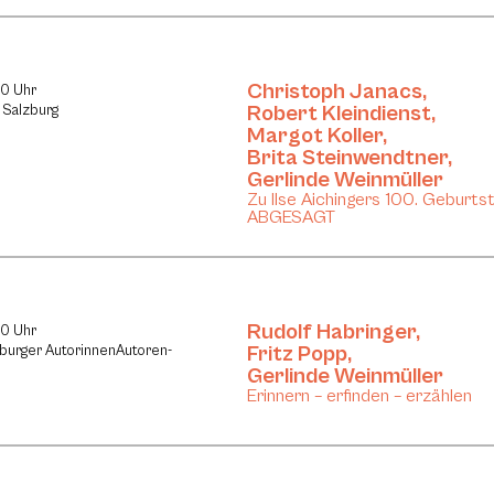
Christoph Janacs
,
30 Uhr
Robert Kleindienst
,
 Salzburg
Margot Koller
,
Brita Steinwendtner
,
Gerlinde Weinmüller
Zu Ilse Aichingers 100. Geburts
ABGESAGT
Rudolf Habringer
,
30 Uhr
Fritz Popp
,
zburger AutorinnenAutoren-
Gerlinde Weinmüller
Erinnern – erfinden – erzählen