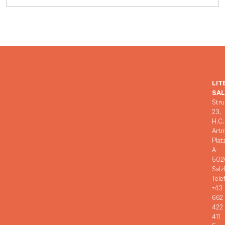
LIT
SA
Stru
23,
H.C.
Art
Plat
A-
502
Salz
Tele
+43
662
422
411