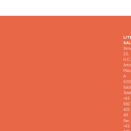
LIT
SA
Stru
23,
H.C.
Art
Plat
A-
502
Salz
Tele
+43
662
422
411
Fax:
+43