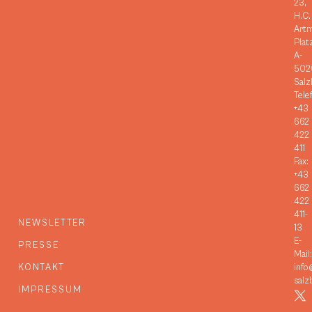
23,
H.C.
Art
Plat
A-
502
Salz
Tele
+43
662
422
411
Fax:
+43
662
422
411-
NEWSLETTER
13
E-
PRESSE
Mail:
KONTAKT
info
salz
IMPRESSUM