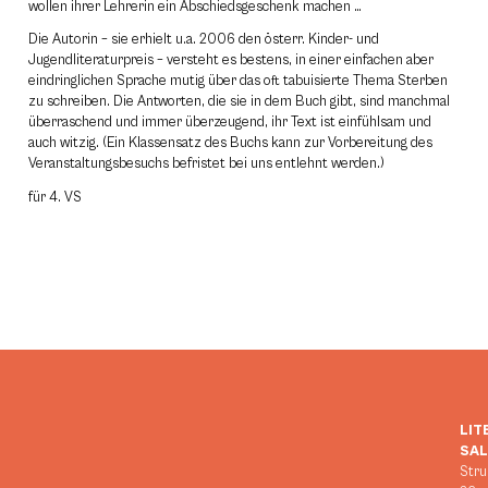
wollen ihrer Lehrerin ein Abschiedsgeschenk machen …
Die Autorin – sie erhielt u.a. 2006 den österr. Kinder- und
Jugendliteraturpreis – versteht es bestens, in einer einfachen aber
eindringlichen Sprache mutig über das oft tabuisierte Thema Sterben
zu schreiben. Die Antworten, die sie in dem Buch gibt, sind manchmal
überraschend und immer überzeugend, ihr Text ist einfühlsam und
auch witzig. (Ein Klassensatz des Buchs kann zur Vorbereitung des
Veranstaltungsbesuchs befristet bei uns entlehnt werden.)
für 4. VS
LIT
SA
Stru