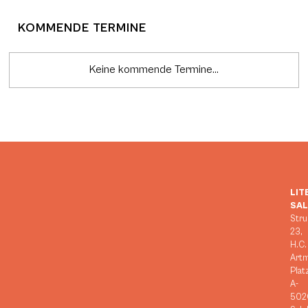
KOMMENDE TERMINE
Keine kommende Termine...
LIT
SA
Stru
23,
H.C.
Art
Plat
A-
502