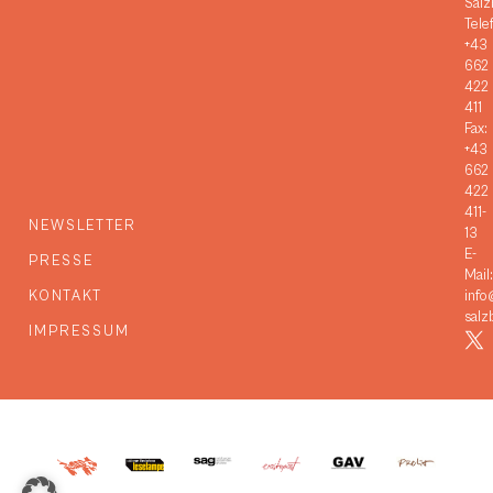
Salz
Tele
+43
662
422
411
Fax:
+43
662
422
411-
NEWSLETTER
13
E-
PRESSE
Mail:
KONTAKT
info
salz
IMPRESSUM