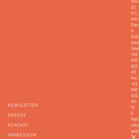
Stru
23,
H.C.
Art
Plat
A-
502
Salz
Tele
+43
662
422
411
Fax:
+43
662
422
411-
NEWSLETTER
13
E-
PRESSE
Mail:
KONTAKT
info
salz
IMPRESSUM