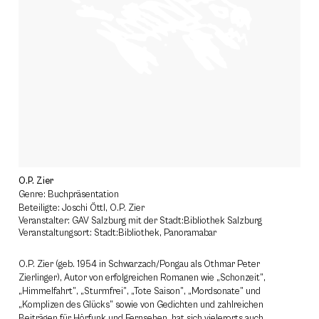
O.P. Zier
Genre: Buchpräsentation
Beteiligte: Joschi Öttl, O.P. Zier
Veranstalter: GAV Salzburg mit der Stadt:Bibliothek Salzburg
Veranstaltungsort: Stadt:Bibliothek, Panoramabar
O.P. Zier (geb. 1954 in Schwarzach/Pongau als Othmar Peter
Zierlinger), Autor von erfolgreichen Romanen wie „Schonzeit”,
„Himmelfahrt”, „Sturmfrei”, „Tote Saison”, „Mordsonate” und
„Komplizen des Glücks” sowie von Gedichten und zahlreichen
Beiträgen für Hörfunk und Fernsehen, hat sich vielerorts auch