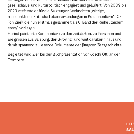
gesellschafts- und kulturpolitisch engagiert und geäußert. Von 2009 bis
2023 verfasste er für die Salzburger Nachrichten „witzige,
nachdenkliche, kritische Lebenserkundungen in Kolumnenform“ (O-
Ton Zier), die nun erstmals gesammelt als 6. Band der Reihe „tandem :
essay“ vorliegen.
Es sind pointierte Kommentare zu den Zeitläuften, zu Personen und
Ereignissen aus Salzburg, der „Provinz“ und weit darüber hinaus und
damit spannend zu lesende Dokumente der jüngsten Zeitgeschichte.
Begleitet wird Zier bei der Buchpräsentation von Joschi Öttl an der
Trompete.
LIT
SA