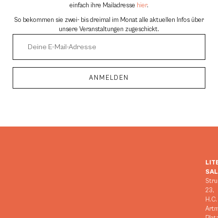
einfach ihre Mailadresse
hier
.
So bekommen sie zwei- bis dreimal im Monat alle aktuellen Infos über
unsere Veranstaltungen zugeschickt.
ANMELDEN
Alternative:
LIT
SA
Stru
23,
H.C.
Art