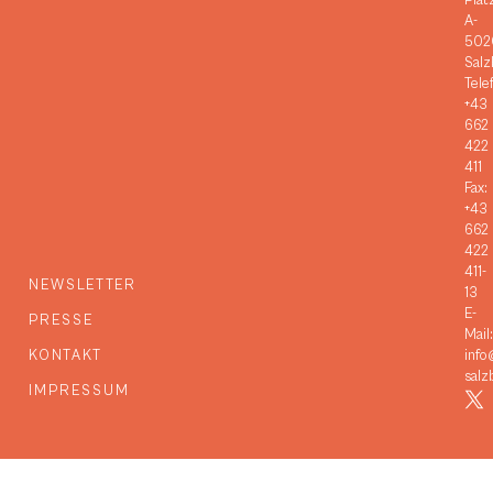
Plat
A-
502
Salz
Tele
+43
662
422
411
Fax:
+43
662
422
411-
NEWSLETTER
13
E-
PRESSE
Mail:
KONTAKT
info
salz
IMPRESSUM