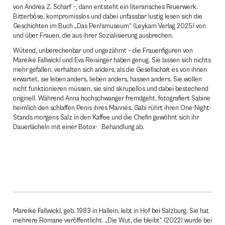
von Andrea Z. Scharf –, dann entsteht ein literarisches Feuerwerk.
Bitterböse, kompromisslos und dabei unfassbar lustig lesen sich die
Geschichten im Buch „Das Pen!smuseum“ (Leykam Verlag 2025) von
und über Frauen, die aus ihrer Sozialisierung ausbrechen.
Wütend, unberechenbar und ungezähmt – die Frauenfiguren von
Mareike Fallwickl und Eva Reisinger haben genug. Sie lassen sich nichts
mehr gefallen, verhalten sich anders, als die Gesellschaft es von ihnen
erwartet, sie leben anders, lieben anders, hassen anders. Sie wollen
nicht funktionieren müssen, sie sind skrupellos und dabei bestechend
originell. Während Anna hochschwanger fremdgeht, fotografiert Sabine
heimlich den schlaffen Penis ihres Mannes. Gabi rührt ihren One-Night-
Stands morgens Salz in den Kaffee und die Chefin gewöhnt sich ihr
Dauerlächeln mit einer Botox- Behandlung ab.
Mareike Fallwickl, geb. 1983 in Hallein, lebt in Hof bei Salzburg. Sie hat
mehrere Romane veröffentlicht. „Die Wut, die bleibt“ (2022) wurde bei