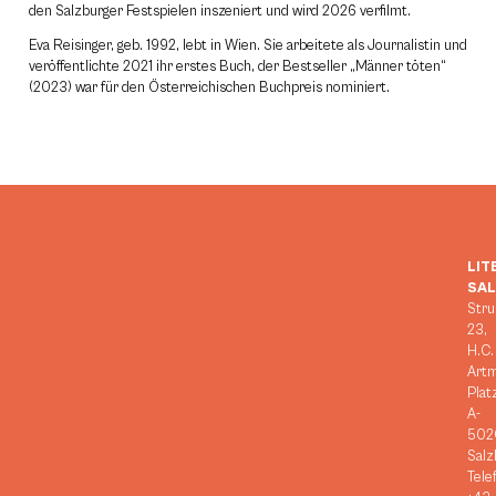
den Salzburger Festspielen inszeniert und wird 2026 verfilmt.
Eva Reisinger, geb. 1992, lebt in Wien. Sie arbeitete als Journalistin und
veröffentlichte 2021 ihr erstes Buch, der Bestseller „Männer töten“
(2023) war für den Österreichischen Buchpreis nominiert.
LIT
SA
Stru
23,
H.C.
Art
Plat
A-
502
Salz
Tele