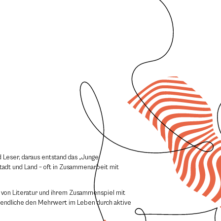
d Leser, daraus entstand das „Junge
adt und Land – oft in Zusammenarbeit mit
n von Literatur und ihrem Zusammenspiel mit
gendliche den Mehrwert im Leben durch aktive