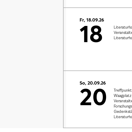
Fr, 18.09.26
18
Literaturh
Veranstalt
Literaturh
So, 20.09.26
20
Treffpunkt
Waagplatz 
Veranstalt
Forschungs
Gedenkstä
Literaturh