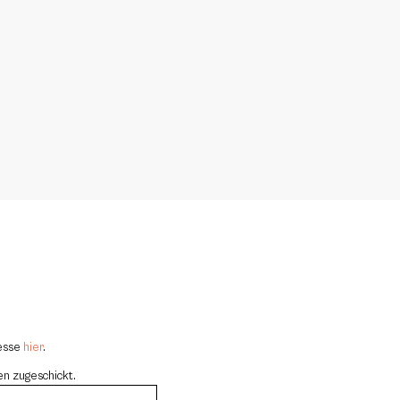
resse
hier
.
en zugeschickt.