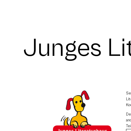
Junges Li
Se
Li
Ko
D
an
Te