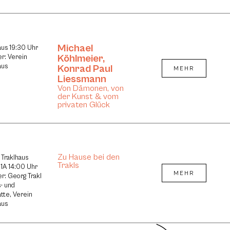
Michael
aus 19:30 Uhr
Köhlmeier
,
er: Verein
aus
Konrad Paul
MEHR
Liessmann
Von Dämonen, von
der Kunst & vom
privaten Glück
Zu Hause bei den
 Traklhaus
Trakls
1A 14:00 Uhr
MEHR
er: Georg Trakl
- und
tte, Verein
aus