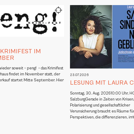
6
 KRIMIFEST IM
MBER
 wieder soweit – peng! – das Krimifest
rhaus findet im November statt, der
23.07.2026
erkauf startet Mitte September. Hier
LESUNG MIT LAURA 
Sonntag, 30. Aug. 202610:00 Uhr, H
SalzburgGerade in Zeiten von Krisen
Polarisierung und gesellschaftlicher
Verunsicherung braucht es Räume fü
Perspektiven, die differenzieren, irr