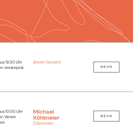
¡lesen lassen!
aus 19:30 Uhr
MEHR
er: erostepost
Michael
aus 10:00 Uhr
Köhlmeier
MEHR
er: Verein
aus
Dämonen