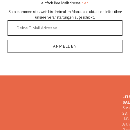
einfach ihre Mailadresse
hier
.
So bekommen sie zwei- bis dreimal im Monat alle aktuellen Infos über
unsere Veranstaltungen zugeschickt.
ANMELDEN
Alternative:
LIT
SA
Stru
23,
H.C.
Art