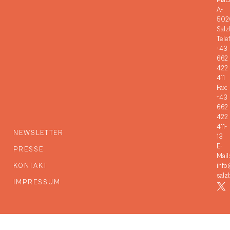
Plat
A-
502
Salz
Tele
+43
662
422
411
Fax:
+43
662
422
411-
NEWSLETTER
13
E-
PRESSE
Mail:
KONTAKT
info
salz
IMPRESSUM