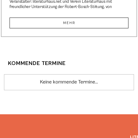
Veranstalter: literaturhaus.net und Verein Literaturhaus mit
freundlicher Unterstützung der Robert-Bosch-Stiftung, von
MEHR
KOMMENDE TERMINE
Keine kommende Termine...
LIT