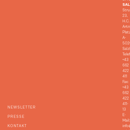
SA
Stru
23,
H.C.
Art
Plat
A-
502
Salz
Tele
+43
662
422
411
Fax:
+43
662
422
411-
NEWSLETTER
13
E-
PRESSE
Mail:
KONTAKT
info