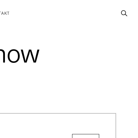
TAKT
anow