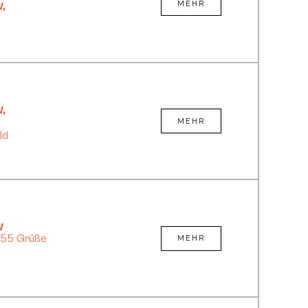
w
,
MEHR
w
,
MEHR
ld
w
 55 Grüße
MEHR