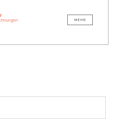
w
ichnungen
MEHR