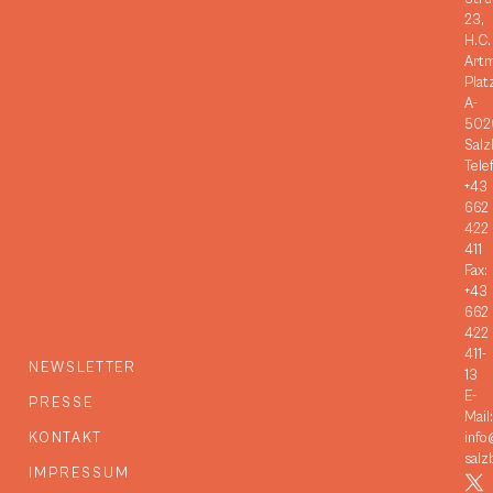
23,
H.C.
Art
Plat
A-
502
Salz
Tele
+43
662
422
411
Fax:
+43
662
422
411-
NEWSLETTER
13
E-
PRESSE
Mail:
KONTAKT
info
salz
IMPRESSUM