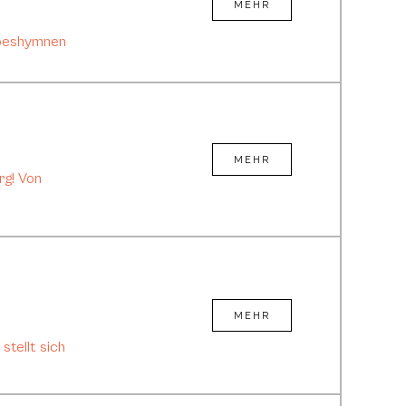
MEHR
obeshymnen
MEHR
rg! Von
MEHR
tellt sich