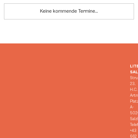
Keine kommende Termine...
LIT
SA
Stru
23,
H.C.
Art
Plat
A-
502
Salz
Tele
+43
662