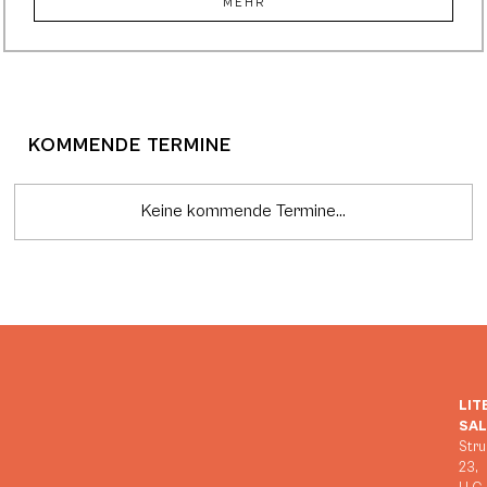
MEHR
KOMMENDE TERMINE
Keine kommende Termine...
LIT
SA
Stru
23,