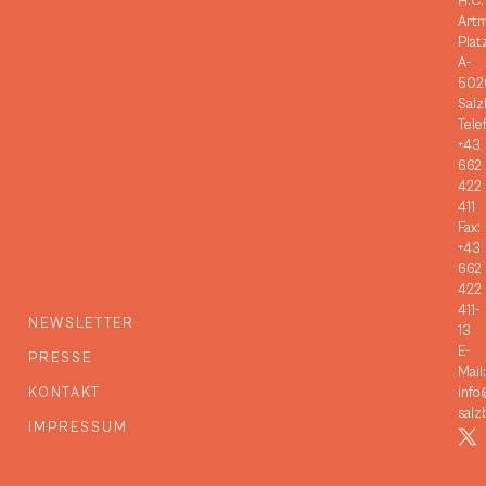
H.C.
Art
Plat
A-
502
Salz
Tele
+43
662
422
411
Fax:
+43
662
422
411-
NEWSLETTER
13
E-
PRESSE
Mail:
KONTAKT
info
salz
IMPRESSUM