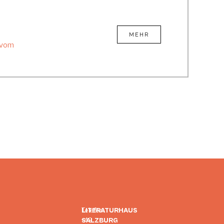
MEHR
 vom
LITERATURHAUS
Telefon:
SALZBURG
+43