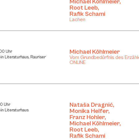
Michael Köhlmeier
,
Root Leeb
,
Rafik Schami
Lachen
Michael Köhlmeier
:00 Uhr
Vom Grundbedürfnis des Erzähl
in Literaturhaus, Rauriser
ONLINE
Nataša Dragnić
,
30 Uhr
Monika Helfer
,
in Literaturhaus
Franz Hohler
,
Michael Köhlmeier
,
Root Leeb
,
Rafik Schami