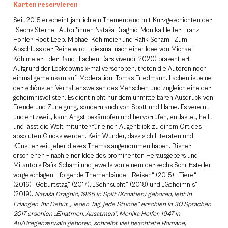
Karten reservieren
Seit 2015 erscheint jährlich ein Themenband mit Kurzgeschichten der
„Sechs Sterne“-Autor*innen Nataša Dragnić, Monika Helfer, Franz
Hohler, Root Leeb, Michael Köhlmeier und Rafik Schami. Zum
Abschluss der Reihe wird – diesmal nach einer Idee von Michael
Köhlmeier – der Band „Lachen“ (ars vivendi, 2020) präsentiert.
Aufgrund der Lockdowns x-mal verschoben, treten die Autoren noch
einmal gemeinsam auf. Moderation: Tomas Friedmann. Lachen ist eine
der schönsten Verhaltensweisen des Menschen und zugleich eine der
geheimnisvollsten. Es dient nicht nur dem unmittelbaren Ausdruck von
Freude und Zuneigung, sondern auch von Spott und Häme. Es vereint
und entzweit, kann Angst bekämpfen und hervorrufen, entlastet, heilt
und lässt die Welt mitunter für ­einen Augenblick zu einem Ort des
absoluten Glücks werden. Kein Wunder, dass sich Literaten und
Künstler seit jeher dieses Themas angenommen haben. Bisher
erschienen – nach einer Idee des prominenten Herausgebers und
Mitautors Rafik Schami und jeweils von einem der sechs Schriftsteller
vorgeschlagen – folgende Themenbände: „Reisen“ (2015), „Tiere“
(2016) „Geburtstag“ (2017), „Sehnsucht“ (2018) und „Geheimnis“
(2019).
Nataša Dragnić, 1965 in Split (Kroatien) geboren, lebt in
Erlangen. Ihr Debüt „Jeden Tag, jede Stunde“ erschien in 30 Sprachen.
2017 erschien „Einatmen, Ausatmen“.
Monika Helfer, 1947 in
Au/Bregenzerwald geboren, schreibt viel beachtete Romane,