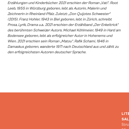
Erzählungen und Kinderbücher. 2021 erschien der Roman „Vati“. Root
Leeb, 1955 in Würzburg geboren, lebt als Autorin, Malerin und
Zeichnerin in Rheinland-Pfalz. Zuletzt: „Don Quijotes Schwester“
(2015). Franz Hohler, 1943 in Biel geboren, lebt in Zürich, schreibt
Prosa, Lyrik, Drama u.a.. 2021 erschien der Erzählband „Der Enkeltrick“
des berühmten Schweizer Autors. Michael Köhlmeier, 1949 in Hard am
Bodensee geboren, lebt als erfolgreicher Autor in Hohenems und
Wien. 2021 erschien sein Roman „Matou“. Rafik Schami, 1946 in
Damaskus geboren, wanderte 1971 nach Deutschland aus und zählt zu
den erfolgreichsten Autoren deutscher Sprache.
LIT
SA
Stru