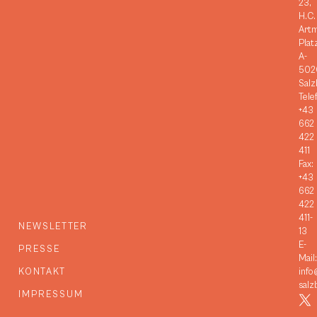
23,
H.C.
Art
Plat
A-
502
Salz
Tele
+43
662
422
411
Fax:
+43
662
422
411-
NEWSLETTER
13
E-
PRESSE
Mail:
KONTAKT
info
salz
IMPRESSUM