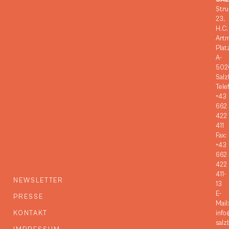
Stru
23,
H.C.
Art
Plat
A-
502
Salz
Tele
+43
662
422
411
Fax:
+43
662
422
411-
NEWSLETTER
13
E-
PRESSE
Mail:
KONTAKT
info
salz