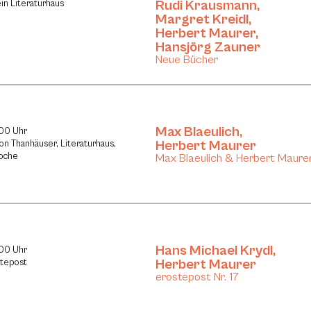
Rudi Krausmann
,
in Literaturhaus
Margret Kreidl
,
Herbert Maurer
,
Hansjörg Zauner
Neue Bücher
Max Blaeulich
,
:00 Uhr
Herbert Maurer
ion Thanhäuser, Literaturhaus,
oche
Max Blaeulich & Herbert Maure
Hans Michael Krydl
,
:00 Uhr
Herbert Maurer
stepost
erostepost Nr. 17