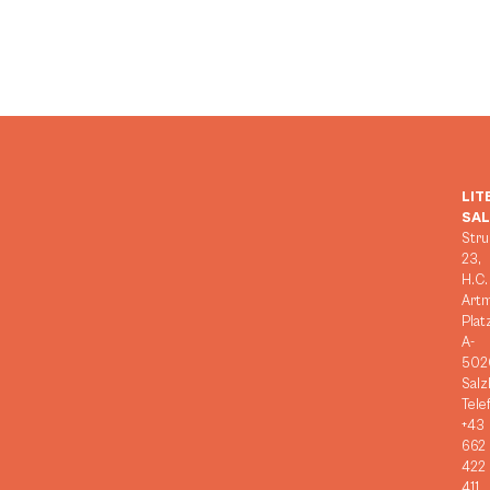
LIT
SA
Stru
23,
H.C.
Art
Plat
A-
502
Salz
Tele
+43
662
422
411