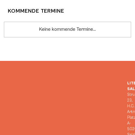
KOMMENDE TERMINE
Keine kommende Termine...
LIT
SA
Stru
23,
H.C.
Art
Plat
A-
502
Salz