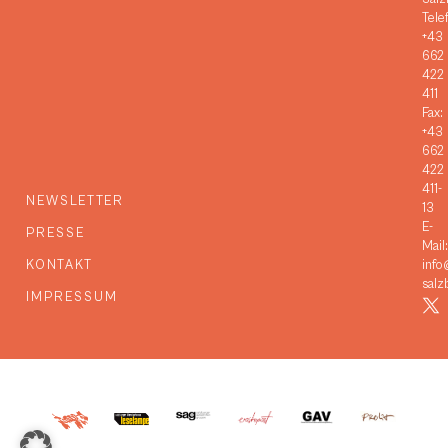
Tele
+43
662
422
411
Fax:
+43
662
422
411-
NEWSLETTER
13
E-
PRESSE
Mail:
KONTAKT
info
salz
IMPRESSUM