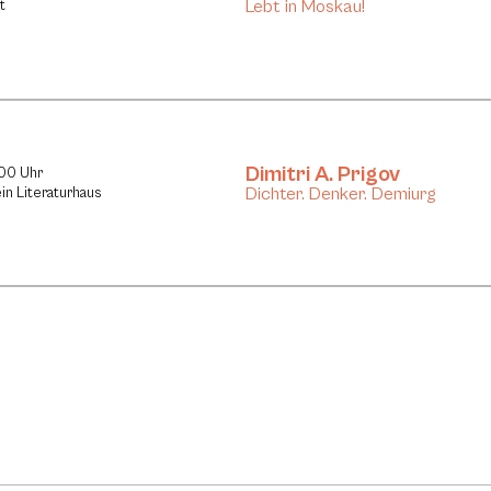
Lebt in Moskau!
t
Dimitri A. Prigov
:00 Uhr
Dichter. Denker. Demiurg
in Literaturhaus