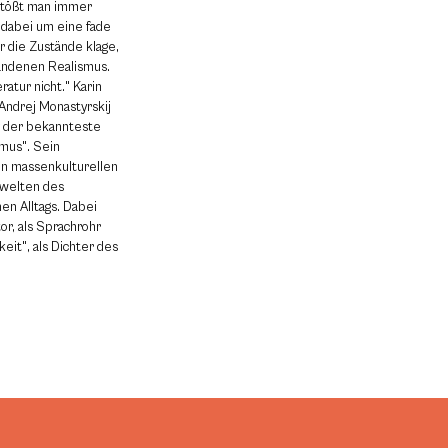
 stößt man immer
h dabei um eine fade
r die Zustände klage,
tandenen Realismus.
ratur nicht." Karin
Andrej Monastyrskij
ov der bekannteste
mus". Sein
den massenkulturellen
rwelten des
en Alltags. Dabei
or, als Sprachrohr
eit", als Dichter des