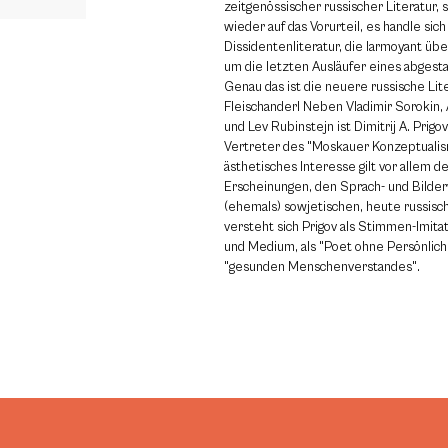
zeitgenössischer russischer Literatur,
wieder auf das Vorurteil, es handle sic
Dissidentenliteratur, die larmoyant übe
um die letzten Ausläufer eines abges
Genau das ist die neuere russische Lite
Fleischanderl Neben Vladimir Sorokin, 
und Lev Rubinstejn ist Dimitrij A. Prig
Vertreter des "Moskauer Konzeptualis
ästhetisches Interesse gilt vor allem 
Erscheinungen, den Sprach- und Bilde
(ehemals) sowjetischen, heute russisch
versteht sich Prigov als Stimmen-Imitat
und Medium, als "Poet ohne Persönlichk
"gesunden Menschenverstandes".