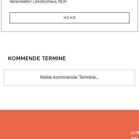
Veranstalter: Literaturhaus, NDR
MEHR
KOMMENDE TERMINE
Keine kommende Termine...
LIT
SA