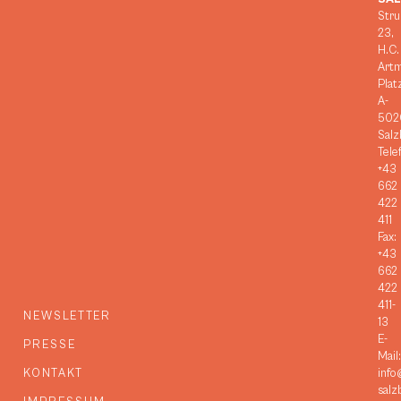
Stru
23,
H.C.
Art
Plat
A-
502
Salz
Tele
+43
662
422
411
Fax:
+43
662
422
411-
NEWSLETTER
13
E-
PRESSE
Mail:
KONTAKT
info
salz