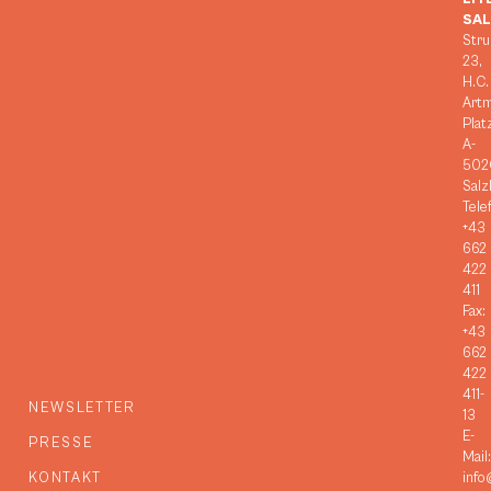
SA
Stru
23,
H.C.
Art
Plat
A-
502
Salz
Tele
+43
662
422
411
Fax:
+43
662
422
411-
NEWSLETTER
13
E-
PRESSE
Mail:
KONTAKT
info