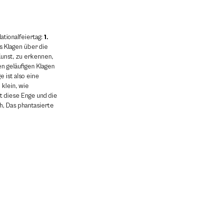
tionalfeiertag:
1.
s Klagen über die
Kunst, zu erkennen,
en geläufigen Klagen
e ist also eine
 klein, wie
st diese Enge und die
uh, Das phantasierte