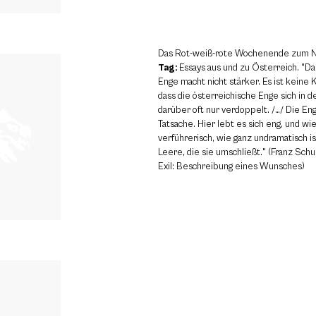
Das Rot-weiß-rote Wochenende zum Na
Tag:
Essays aus und zu Österreich. "Da
Enge macht nicht stärker. Es ist keine 
dass die österreichische Enge sich in d
darüber oft nur verdoppelt. /…/ Die Eng
Tatsache. Hier lebt es sich eng, und wie
verführerisch, wie ganz undramatisch i
Leere, die sie umschließt." (Franz Sch
Exil: Beschreibung eines Wunsches)