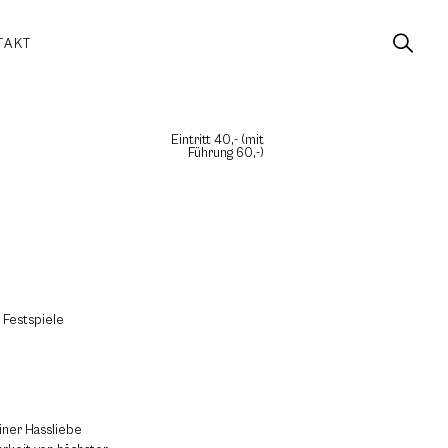
TAKT
Eintritt 40,- (mit
Führung 60,-)
r Festspiele
iner Hassliebe