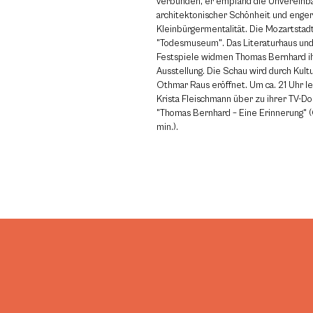
verbunden, er empfand die Unvereinba
architektonischer Schönheit und enger
Kleinbürgermentalität. Die Mozartstad
"Todesmuseum". Das Literaturhaus und
Festspiele widmen Thomas Bernhard 
Ausstellung. Die Schau wird durch Kult
Othmar Raus eröffnet. Um ca. 21 Uhr lei
Krista Fleischmann über zu ihrer TV-D
"Thomas Bernhard – Eine Erinnerung"
min.).