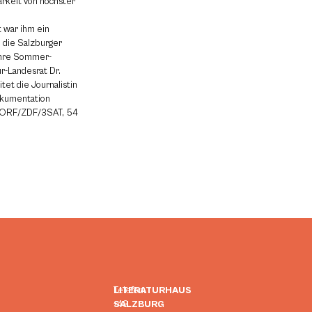
rkeit von höchster
t war ihm ein
 die Salzburger
ihre Sommer-
ur-Landesrat Dr.
tet die Journalistin
okumentation
 (ORF/ZDF/3SAT, 54
LITERATURHAUS
Telefon:
SALZBURG
+43