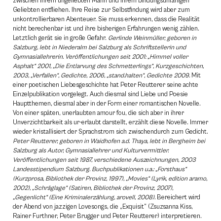
zwischen ihrem ungeliebten Mann und ihrem bindungsunfähigen
Geliebten entfliehen. Ihre Reise zur Selbstfindung wird aber zum
unkontrollierbaren Abenteuer. Sie muss erkennen, dass die Realität
nicht berechenbar ist und ihre bisherigen Erfahrungen wenig zählen.
Letztlich gerät sie in große Gefahr.
Gerlinde Weinmüller, geboren in
Salzburg, lebt in Niederalm bei Salzburg als Schriftstellerin und
Gymnasiallehrerin. Veröffentlichungen seit 2001: „Himmel voller
Asphalt“ 2001, „Die Entlarvung des Schmetterlings“, Kurzgeschichten,
2003, „Verfallen“, Gedichte, 2006, „stand.halten“, Gedichte 2009.
Mit
einer poetischen Liebesgeschichte hat Peter Reutterer seine achte
Einzelpublikation vorgelegt. Auch diesmal sind Liebe und Poesie
Hauptthemen, diesmal aber in der Form einer romantischen Novelle.
Von einer späten, unerlaubten amour fou, die sich aber in ihrer
Unverzichtbarkeit als ur-erlaubt darstellt, erzählt diese Novelle. Immer
wieder kristallisiert der Sprachstrom sich zwischendurch zum Gedicht.
Peter Reutterer, geboren in Waidhofen a.d. Thaya, lebt in Bergheim bei
Salzburg als Autor, Gymnasiallehrer und Kulturvermittler.
Veröffentlichungen seit 1987, verschiedene Auszeichnungen, 2003
Landesstipendium Salzburg. Buchpublikationen u.a.: „Forsthaus“
(Kurzprosa, Bibliothek der Provinz, 1997), „Movies“ (Lyrik, edition aramo,
2002), „Schräglage“ (Satiren, Bibliothek der Provinz, 2007),
„Gegenlicht“ (Eine Kriminalerzählung, arovell, 2008).
Bereichert wird
der Abend von jazzigen Lovesongs, die „Exquisit” (Zsuzsanna Kiss,
Rainer Furthner, Peter Brugger und Peter Reutterer) interpretieren.