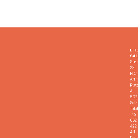
LIT
SA
Stru
23,
H.C.
Art
Plat
A-
502
Salz
Tele
+43
662
422
411