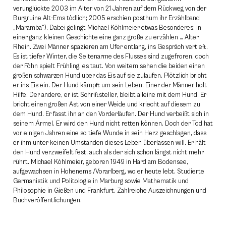
verunglückte 2003 im Alter von 21 Jahren auf dem Rückweg von der
Burgruine Alt-Ems tödlich; 2005 erschien posthum ihr Erzählband
„Maramba“). Dabei gelingt Michael Köhlmeier etwas Besonderes: in
einer ganz kleinen Geschichte eine ganz große zu erzählen … Alter
Rhein. Zwei Männer spazieren am Ufer entlang, ins Gespräch vertieft.
Es ist tiefer Winter, die Seitenarme des Flusses sind zugefroren, doch
der Föhn spielt Frühling, es taut. Von weitem sehen die beiden einen
großen schwarzen Hund über das Eis auf sie zulaufen. Plötzlich bricht
er ins Eis ein. Der Hund kämpft um sein Leben. Einer der Männer holt
Hilfe. Der andere, er ist Schriftsteller, bleibt alleine mit dem Hund. Er
bricht einen großen Ast von einer Weide und kriecht auf diesem zu
dem Hund. Er fasst ihn an den Vorderläufen. Der Hund verbeißt sich in
seinem Ärmel. Er wird den Hund nicht retten können. Doch der Tod hat
vor einigen Jahren eine so tiefe Wunde in sein Herz geschlagen, dass
er ihm unter keinen Umständen dieses Leben überlassen will. Er hält
den Hund verzweifelt fest, auch als der sich schon längst nicht mehr
rührt. Michael Köhlmeier, geboren 1949 in Hard am Bodensee,
aufgewachsen in Hohenems /Vorarlberg, wo er heute lebt. Studierte
Germanistik und Politologie in Marburg sowie Mathematik und
Philosophie in Gießen und Frankfurt. Zahlreiche Auszeichnungen und
Buchveröffentlichungen.