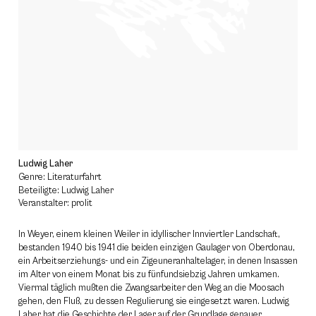
Ludwig Laher
Genre: Literaturfahrt
Beteiligte: Ludwig Laher
Veranstalter: prolit
In Weyer, einem kleinen Weiler in idyllischer Innviertler Landschaft,
bestanden 1940 bis 1941 die beiden einzigen Gaulager von Oberdonau,
ein Arbeitserziehungs- und ein Zigeuneranhaltelager, in denen Insassen
im Alter von einem Monat bis zu fünfundsiebzig Jahren umkamen.
Viermal täglich mußten die Zwangsarbeiter den Weg an die Moosach
gehen, den Fluß, zu dessen Regulierung sie eingesetzt waren. Ludwig
Laher hat die Geschichte der Lager auf der Grundlage genauer