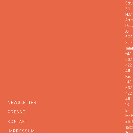
Stru
23,
H.C.
Art
Plat
A-
502
Salz
Tele
+43
662
422
411
Fax:
+43
662
422
411-
NEWSLETTER
13
E-
PRESSE
Mail:
KONTAKT
info
salz
IMPRESSUM