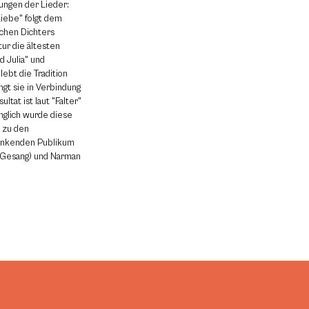
ungen der Lieder:
iebe" folgt dem
schen Dichters
tur die ältesten
d Julia" und
ebt die Tradition
gt sie in Verbindung
tat ist laut "Falter"
nglich wurde diese
n zu den
inkenden Publikum
 (Gesang) und Narman