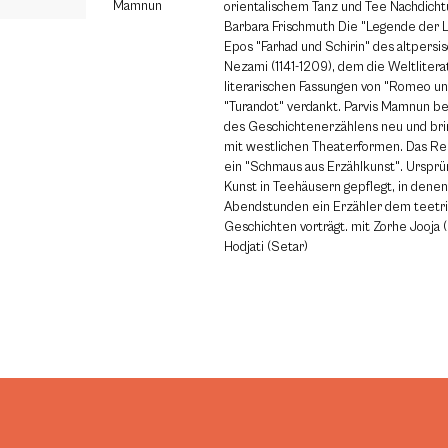
Mamnun
orientalischem Tanz und Tee Nachdicht
Barbara Frischmuth Die "Legende der L
Epos "Farhad und Schirin" des altpersi
Nezami (1141-1209), dem die Weltlitera
literarischen Fassungen von "Romeo un
"Turandot" verdankt. Parvis Mamnun bel
des Geschichtenerzählens neu und brin
mit westlichen Theaterformen. Das Resul
ein "Schmaus aus Erzählkunst". Ursprü
Kunst in Teehäusern gepflegt, in dene
Abendstunden ein Erzähler dem teetr
Geschichten vorträgt. mit Zorhe Jooja
Hodjati (Setar)