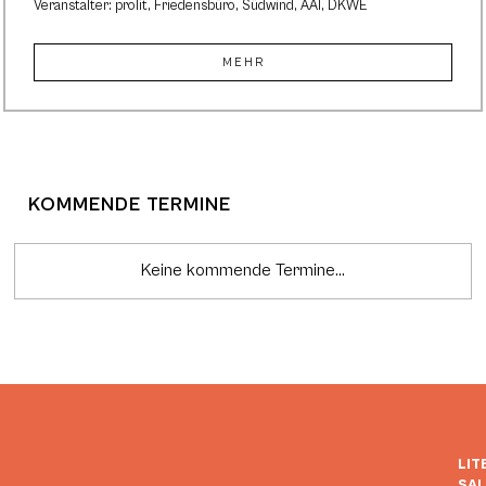
Veranstalter: prolit, Friedensbüro, Südwind, AAI, DKWE
MEHR
KOMMENDE TERMINE
Keine kommende Termine...
LIT
SA