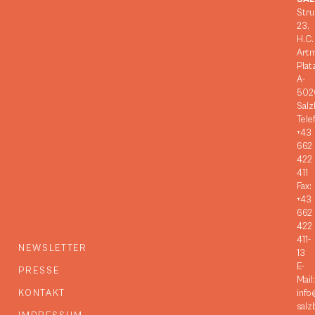
Stru
23,
H.C.
Art
Plat
A-
502
Salz
Tele
+43
662
422
411
Fax:
+43
662
422
411-
NEWSLETTER
13
E-
PRESSE
Mail:
KONTAKT
info
salz