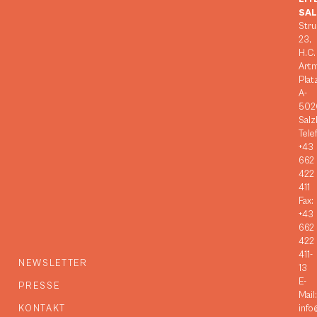
SA
Stru
23,
H.C.
Art
Plat
A-
502
Salz
Tele
+43
662
422
411
Fax:
+43
662
422
411-
NEWSLETTER
13
E-
PRESSE
Mail:
KONTAKT
info