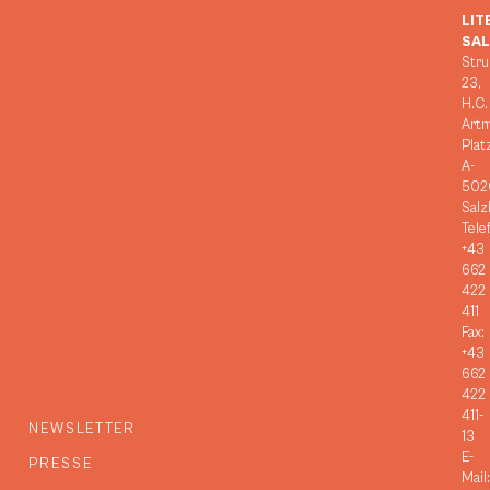
LIT
SA
Stru
23,
H.C.
Art
Plat
A-
502
Salz
Tele
+43
662
422
411
Fax:
+43
662
422
411-
NEWSLETTER
13
E-
PRESSE
Mail: