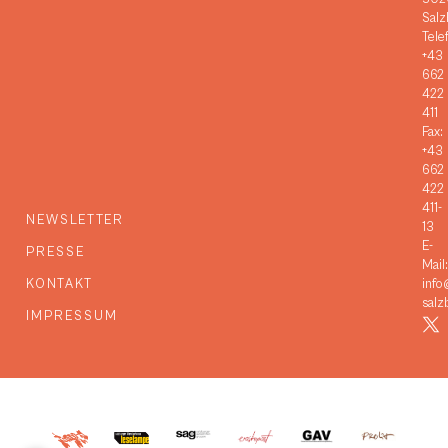
Salz
Tele
+43
662
422
411
Fax:
+43
662
422
411-
NEWSLETTER
13
E-
PRESSE
Mail:
KONTAKT
info
salz
IMPRESSUM