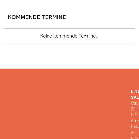
KOMMENDE TERMINE
Keine kommende Termine...
LIT
SA
Stru
23,
H.C.
Art
Plat
A-
502