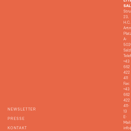
LIT
SA
Stru
23,
H.C.
Art
Plat
A-
502
Salz
Tele
+43
662
422
411
Fax:
+43
662
422
411-
NEWSLETTER
13
E-
PRESSE
Mail:
KONTAKT
info