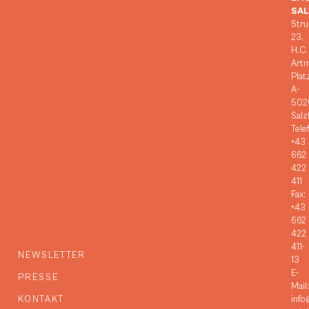
SA
Stru
23,
H.C.
Art
Plat
A-
502
Salz
Tele
+43
662
422
411
Fax:
+43
662
422
411-
NEWSLETTER
13
E-
PRESSE
Mail:
KONTAKT
info