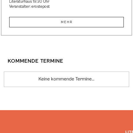
Literaturhaus 19:30 Uhr
Veranstalter: erostepost
MEHR
KOMMENDE TERMINE
Keine kommende Termine...
LIT