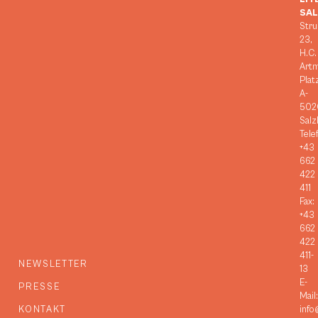
SA
Stru
23,
H.C.
Art
Plat
A-
502
Salz
Tele
+43
662
422
411
Fax:
+43
662
422
411-
NEWSLETTER
13
E-
PRESSE
Mail:
KONTAKT
info