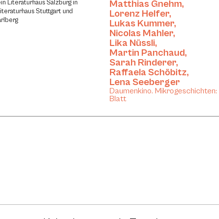
Matthias Gnehm
,
in Literaturhaus Salzburg in
iteraturhaus Stuttgart und
Lorenz Helfer
,
arlberg
Lukas Kummer
,
Nicolas Mahler
,
Lika Nüssli
,
Martin Panchaud
,
Sarah Rinderer
,
Raffaela Schöbitz
,
Lena Seeberger
Daumenkino. Mikrogeschichten: 
Blatt