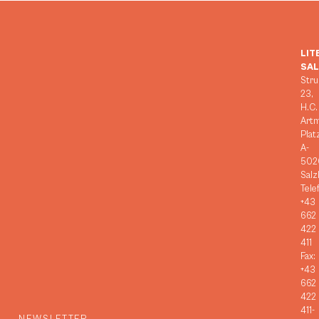
LIT
SA
Stru
23,
H.C.
Art
Plat
A-
502
Salz
Tele
+43
662
422
411
Fax:
+43
662
422
411-