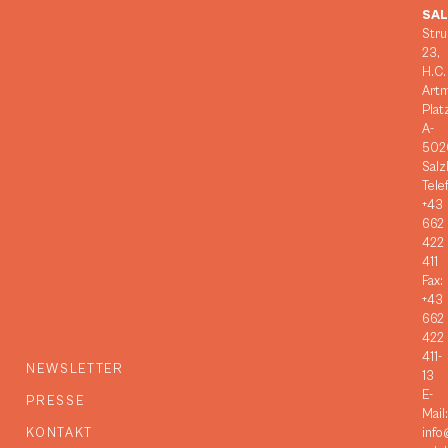
SA
Stru
23,
H.C.
Art
Plat
A-
502
Salz
Tele
+43
662
422
411
Fax:
+43
662
422
411-
NEWSLETTER
13
E-
PRESSE
Mail:
KONTAKT
info