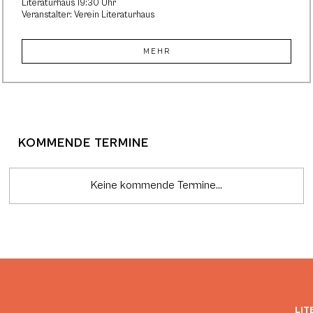
Literaturhaus 19:30 Uhr
Veranstalter: Verein Literaturhaus
MEHR
KOMMENDE TERMINE
Keine kommende Termine...
LIT