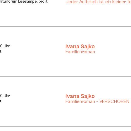
Jeder Aufbruch ist ein kleiner T
eraturforum Leselampe, prolit
Ivana Sajko
30 Uhr
Familienroman
t
Ivana Sajko
30 Uhr
Familienroman – VERSCHOBEN
t