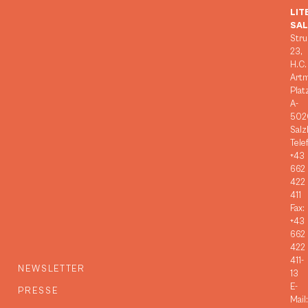
LIT
SA
Stru
23,
H.C.
Art
Plat
A-
502
Salz
Tele
+43
662
422
411
Fax:
+43
662
422
411-
NEWSLETTER
13
E-
PRESSE
Mail: