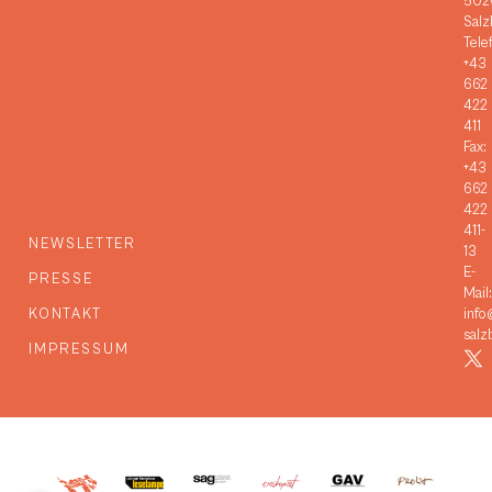
502
Salz
Tele
+43
662
422
411
Fax:
+43
662
422
411-
NEWSLETTER
13
E-
PRESSE
Mail:
KONTAKT
info
salz
IMPRESSUM