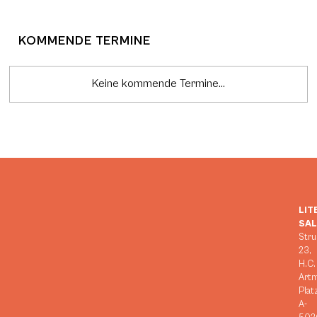
KOMMENDE TERMINE
Keine kommende Termine...
LIT
SA
Stru
23,
H.C.
Art
Plat
A-